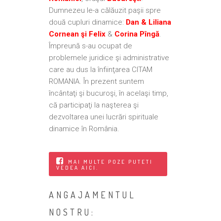
Dumnezeu le-a călăuzit paşii spre
două cupluri dinamice:
Dan & Liliana
Cornean şi Felix
&
Corina Pîngă
.
Împreună s-au ocupat de
problemele juridice şi administrative
care au dus la înfiinţarea CITAM
ROMANIA. În prezent suntem
încântaţi şi bucuroşi, în acelaşi timp,
că participaţi la naşterea şi
dezvoltarea unei lucrări spirituale
dinamice în România.
MAI MULTE POZE PUTETI
VEDEA AICI.
ANGAJAMENTUL
NOSTRU: