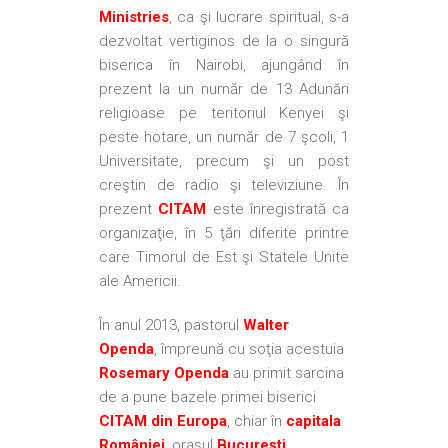
Ministries
, ca şi lucrare spiritual, s-a
dezvoltat vertiginos de la o singură
biserica în Nairobi, ajungând în
prezent la un număr de 13 Adunări
religioase pe teritoriul Kenyei şi
peste hotare, un număr de 7 şcoli, 1
Universitate, precum şi un post
creştin de radio şi televiziune. În
prezent
CITAM
este înregistrată ca
organizaţie, în 5 ţări diferite printre
care Timorul de Est şi Statele Unite
ale Americii.
În anul 2013, pastorul
Walter
Openda
, împreună cu soţia acestuia
Rosemary Openda
au primit sarcina
de a pune bazele primei biserici
CITAM din Europa
, chiar în
capitala
României
, oraşul
Bucureşti
.