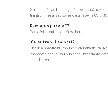
Suntem atât de bucuroși că ai decis să ne vizite
trimiți un mesaj sau să ne dai un apel la 031.43
Cum ajung acolo??
Poți găsi locația noastră pe hartă.
Ce ar trebui sa port?
Biserica noastră nu impune o anumită ținută. Ai
îmbrăcate casual sau business. Importantă este
Isus Hristos.