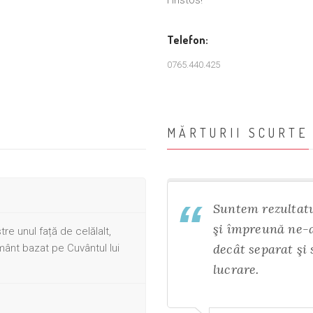
Hristos!
Telefon:
0765.440.425
MĂRTURII SCURTE
serica...suntem o
Suntem rezultatu
care cu adevarat are
şi împreună ne-
tre unul față de celălalt,
decât separat şi
ânt bazat pe Cuvântul lui
lucrare.