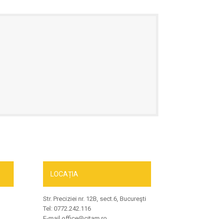
LOCAȚIA
Str. Preciziei nr. 12B, sect.6, Bucureşti
Tel: 0772.242.116
E-mail office@citam.ro