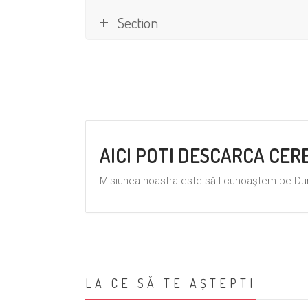
Beniamin Măcină
Section
Membru
AICI POTI DESCARCA CE
Misiunea noastra este să-l cunoaştem pe Dum
LA CE SĂ TE AȘTEPTI