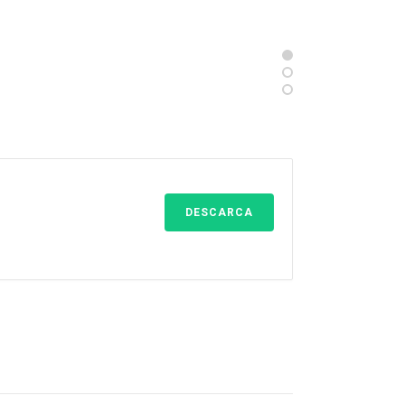
Silv
Mem
DESCARCA