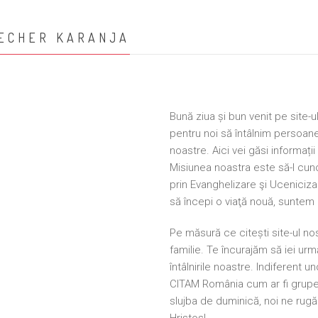
BECHER KARANJA
Bună ziua și bun venit pe site-u
pentru noi să întâlnim persoane 
noastre. Aici vei găsi informaț
Misiunea noastra este să-l c
prin Evanghelizare şi Ucenicizar
să începi o viaţă nouă, suntem
Pe măsură ce citești site-ul n
familie. Te încurajăm să iei urm
întâlnirile noastre. Indiferent un
CITAM România cum ar fi grupele
slujba de duminică, noi ne rugă